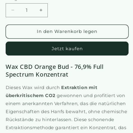
Reduziere
Erhöhen
die
Sie
Menge
die
von
Menge
In den Warenkorb legen
Wax
an
CBD
CBD
Jetzt kaufen
-
Wax
Orange
-
Bud
Orange
Wax CBD Orange Bud - 76,9% Full
Bud
Spectrum Konzentrat
Dieses Wax wird durch
Extraktion mit
überkritischem CO2
gewonnen und profitiert von
einem anerkannten Verfahren, das die natürlichen
Eigenschaften des Hanfs bewahrt, ohne chemische
Rückstände zu hinterlassen. Diese schonende
Extraktionsmethode garantiert ein Konzentrat, das