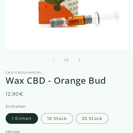
Medien
M
1
2
in
in
von
1
/
3
einem
e
modalen
m
CBD GROSSHANDEL
Fenster
F
Wax CBD - Orange Bud
öffnen
öf
Üblicher
12,90€
Preis
Einheiten
1 Einheit
10 Stück
25 Stück
Menge