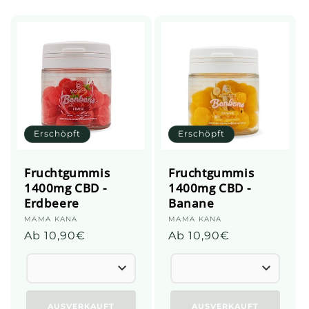
i
o
n
:
Erschöpft
Erschöpft
Fruchtgummis
Fruchtgummis
1400mg CBD -
1400mg CBD -
Erdbeere
Banane
Anbieter:
MAMA KANA
Anbieter:
MAMA KANA
Üblicher
Ab 10,90€
Üblicher
Ab 10,90€
Preis
Preis
AUSVERKAUFT
AUSVERKAUFT