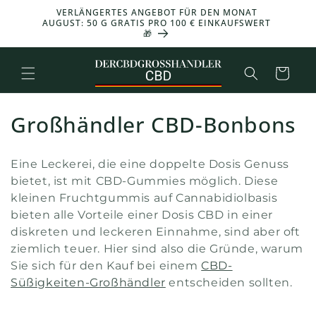
und zum
VERLÄNGERTES ANGEBOT FÜR DEN MONAT
-30 %
Inhalt
AUGUST: 50 G GRATIS PRO 100 € EINKAUFSWERT
🎁
übergehen
Warenkorb
K
Großhändler CBD-Bonbons
o
Eine Leckerei, die eine doppelte Dosis Genuss
l
bietet, ist mit CBD-Gummies möglich. Diese
kleinen Fruchtgummis auf Cannabidiolbasis
l
bieten alle Vorteile einer Dosis CBD in einer
e
diskreten und leckeren Einnahme, sind aber oft
ziemlich teuer. Hier sind also die Gründe, warum
k
Sie sich für den Kauf bei einem
CBD-
t
Süßigkeiten-Großhändler
entscheiden sollten.