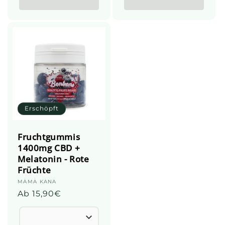
Erschöpft
Fruchtgummis
1400mg CBD +
Melatonin - Rote
Früchte
Anbieter:
MAMA KANA
Üblicher
Ab 15,90€
Preis