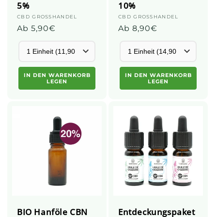
5%
10%
Anbieter:
CBD GROSSHANDEL
Anbieter:
CBD GROSSHANDEL
Üblicher
Ab 5,90€
Üblicher
Ab 8,90€
Preis
Preis
IN DEN WARENKORB
IN DEN WARENKORB
LEGEN
LEGEN
BIO Hanföle CBN
Entdeckungspaket