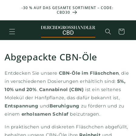
und zum
ONAT
-30 % AUF DAS GESAMTE SORTIMENT – CODE:
25 g 
Inhalt
UFSWERT
CBD30
übergehen
Warenkorb
Abgepackte CBN-Öle
Entdecken Sie unsere
CBN-Öle im Fläschchen
, die
in verschiedenen Dosierungen erhältlich sind:
5%,
10% und 20%
.
Cannabinol (CBN)
ist ein seltenes
Molekül der Hanfpflanze, das dafür bekannt ist,
Entspannung
und
Beruhigung
zu fördern und zu
einem
erholsamen Schlaf
beizutragen.
In praktischen und diskreten Fläschchen abgefüllt,
behalten unsere CBN-Öle ihre
Reinheit
und