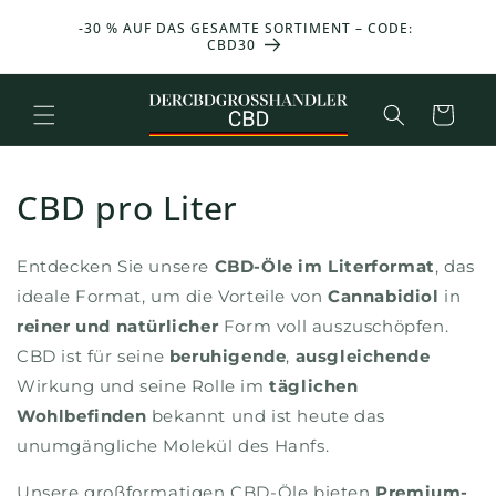
und zum
ONAT
-30 % AUF DAS GESAMTE SORTIMENT – CODE:
25 g 
Inhalt
UFSWERT
CBD30
übergehen
Warenkorb
CBD pro Liter
Entdecken Sie unsere
CBD-Öle im Literformat
, das
ideale Format, um die Vorteile von
Cannabidiol
in
reiner und natürlicher
Form voll auszuschöpfen.
CBD ist für seine
beruhigende
,
ausgleichende
Wirkung und seine Rolle im
täglichen
Wohlbefinden
bekannt und ist heute das
unumgängliche Molekül des Hanfs.
Unsere großformatigen CBD-Öle bieten
Premium-