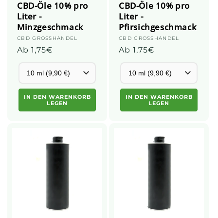
CBD-Öle 10% pro
CBD-Öle 10% pro
Liter -
Liter -
Minzgeschmack
Pfirsichgeschmack
Anbieter:
CBD GROSSHANDEL
Anbieter:
CBD GROSSHANDEL
Üblicher
Ab 1,75€
Üblicher
Ab 1,75€
Preis
Preis
IN DEN WARENKORB
IN DEN WARENKORB
LEGEN
LEGEN