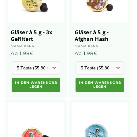
Gläser à 5 g - 3x
Gläser à 5 g -
Gefiltert
Afghan Hash
Anbieter:
MAMA KANA
Anbieter:
MAMA KANA
Üblicher
Ab 1,98€
Üblicher
Ab 1,98€
Preis
Preis
IN DEN WARENKORB
IN DEN WARENKORB
LEGEN
LEGEN