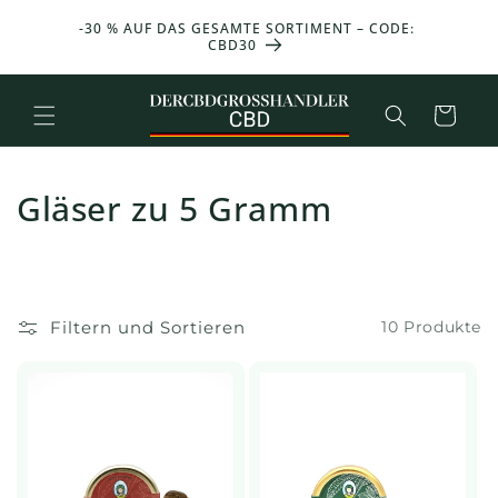
und zum
ONAT
-30 % AUF DAS GESAMTE SORTIMENT – CODE:
25 g 
Inhalt
UFSWERT
CBD30
übergehen
Warenkorb
Gläser zu 5 Gramm
Filtern und Sortieren
10 Produkte