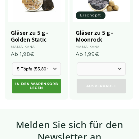
Erschöpft
Gläser zu 5 g -
Gläser zu 5 g -
Golden Static
Moonrock
Anbieter:
MAMA KANA
Anbieter:
MAMA KANA
Üblicher
Ab 1,98€
Üblicher
Ab 1,99€
Preis
Preis
IN DEN WARENKORB
AUSVERKAUFT
LEGEN
Melden Sie sich für den
Newsletter an