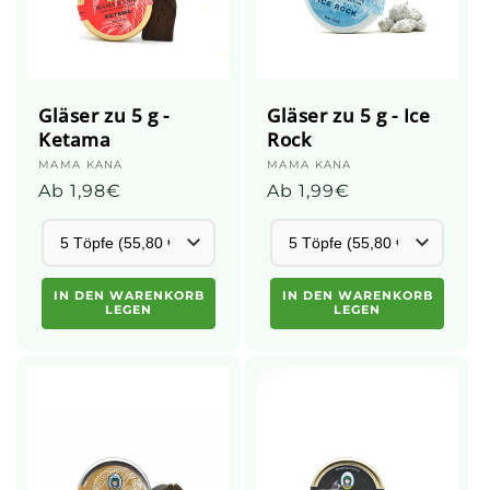
Gläser zu 5 g -
Gläser zu 5 g - Ice
Ketama
Rock
Anbieter:
MAMA KANA
Anbieter:
MAMA KANA
Üblicher
Ab 1,98€
Üblicher
Ab 1,99€
Preis
Preis
IN DEN WARENKORB
IN DEN WARENKORB
LEGEN
LEGEN