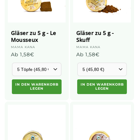
Gläser zu 5 g - Le
Gläser zu 5 g -
Mousseux
Skuff
Anbieter:
MAMA KANA
Anbieter:
MAMA KANA
Üblicher
Ab 1,58€
Üblicher
Ab 1,58€
Preis
Preis
IN DEN WARENKORB
IN DEN WARENKORB
LEGEN
LEGEN