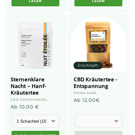
LEGEN
LEGEN
Erschöpft
Sternenklare
CBD Kräutertee -
Nacht – Hanf-
Entspannung
Kräutertee
Anbieter:
MAMA KANA
Üblicher
Ab 12,00€
Anbieter:
CBD GROSSHANDEL
Normalpreis
Ab 10,00 €
Preis