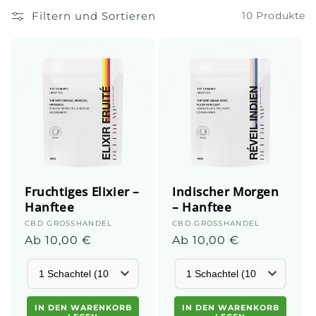
i
Filtern und Sortieren
10 Produkte
o
n
:
Fruchtiges Elixier –
Indischer Morgen
Hanftee
– Hanftee
Anbieter:
CBD GROSSHANDEL
Anbieter:
CBD GROSSHANDEL
Normalpreis
Ab 10,00 €
Normalpreis
Ab 10,00 €
IN DEN WARENKORB
IN DEN WARENKORB