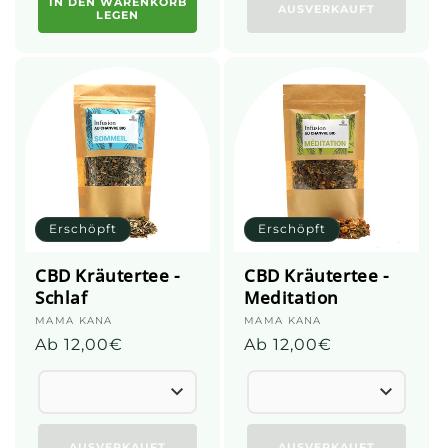
IN DEN WARENKORB
AUSVERKAUFT
LEGEN
Erschöpft
Erschöpft
CBD Kräutertee -
CBD Kräutertee -
Schlaf
Meditation
Anbieter:
MAMA KANA
Anbieter:
MAMA KANA
Üblicher
Ab 12,00€
Üblicher
Ab 12,00€
Preis
Preis
AUSVERKAUFT
AUSVERKAUFT