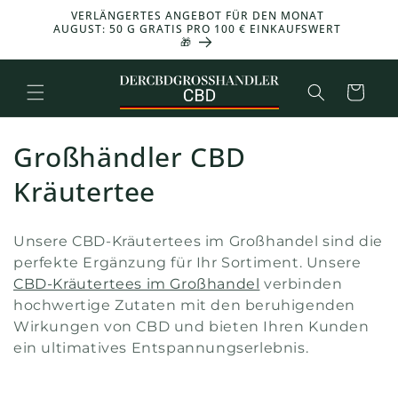
und zum
-30 % AUF DAS GESAMTE SORTIMENT – CODE:
25 g 
Inhalt
CBD30
übergehen
Warenkorb
K
Großhändler CBD
o
Kräutertee
l
Unsere CBD-Kräutertees im Großhandel sind die
l
perfekte Ergänzung für Ihr Sortiment. Unsere
CBD-Kräutertees im Großhandel
verbinden
e
hochwertige Zutaten mit den beruhigenden
k
Wirkungen von CBD und bieten Ihren Kunden
ein ultimatives Entspannungserlebnis.
t