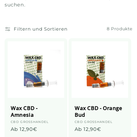
i
suchen.
o
n
Filtern und Sortieren
8 Produkte
:
Wax CBD -
Wax CBD - Orange
Amnesia
Bud
Anbieter:
CBD GROSSHANDEL
Anbieter:
CBD GROSSHANDEL
Üblicher
Ab 12,90€
Üblicher
Ab 12,90€
Preis
Preis