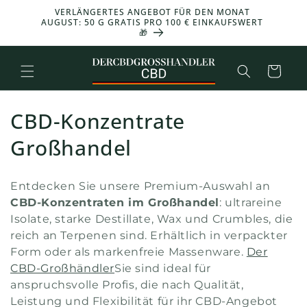
und zum
VERLÄNGERTES ANGEBOT FÜR DEN MONAT
Inhalt
AUGUST: 50 G GRATIS PRO 100 € EINKAUFSWERT
🎁
übergehen
Warenkorb
K
CBD-Konzentrate
o
Großhandel
l
Entdecken Sie unsere Premium-Auswahl an
l
CBD-Konzentraten im Großhandel
: ultrareine
Isolate, starke Destillate, Wax und Crumbles, die
e
reich an Terpenen sind. Erhältlich in verpackter
k
Form oder als markenfreie Massenware.
Der
CBD-Großhändler
Sie sind ideal für
t
anspruchsvolle Profis, die nach Qualität,
Leistung und Flexibilität für ihr CBD-Angebot