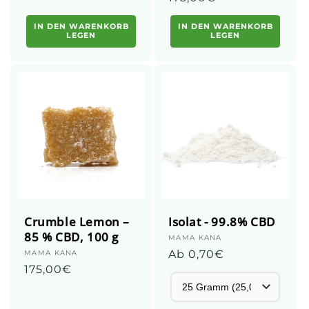
Preis
IN DEN WARENKORB
IN DEN WARENKORB
LEGEN
LEGEN
Crumble Lemon –
Isolat - 99.8% CBD
85 % CBD, 100 g
Anbieter:
MAMA KANA
Üblicher
Ab 0,70€
Anbieter:
MAMA KANA
Üblicher
175,00€
Preis
Preis