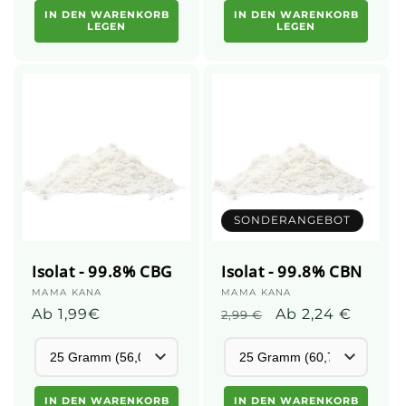
IN DEN WARENKORB
IN DEN WARENKORB
LEGEN
LEGEN
SONDERANGEBOT
Isolat - 99.8% CBG
Isolat - 99.8% CBN
Anbieter:
MAMA KANA
Anbieter:
MAMA KANA
Üblicher
Ab 1,99€
Normalpreis
Aktionspreis
Ab 2,24 €
2,99 €
Preis
IN DEN WARENKORB
IN DEN WARENKORB