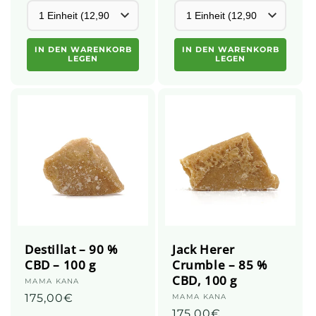
IN DEN WARENKORB
IN DEN WARENKORB
LEGEN
LEGEN
Destillat – 90 %
Jack Herer
CBD – 100 g
Crumble – 85 %
CBD, 100 g
Anbieter:
MAMA KANA
Üblicher
175,00€
Anbieter:
MAMA KANA
Üblicher
175,00€
Preis