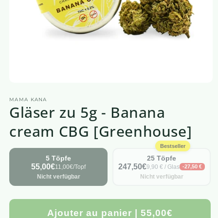
Medien
1
MAMA KANA
in
Gläser zu 5g - Banana
einem
modalen
Fenster
cream CBG [Greenhouse]
öffnen
Bestseller
5 Töpfe
25 Töpfe
55,00€
247,50€
11,00€/Topf
9,90 € / Glas
-27,50 €
Nicht verfügbar
Nicht verfügbar
Ajouter au panier | 55,00€