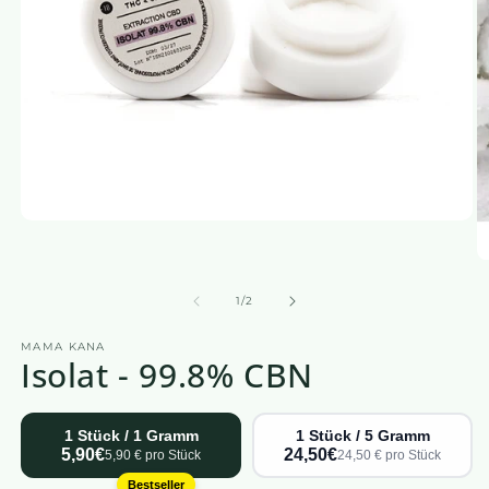
Medien
1
in
M
einem
2
modalen
in
von
1
/
2
Fenster
e
öffnen
m
MAMA KANA
F
Isolat - 99.8% CBN
öf
1 Stück / 1 Gramm
1 Stück / 5 Gramm
5,90€
24,50€
5,90 € pro Stück
24,50 € pro Stück
Bestseller