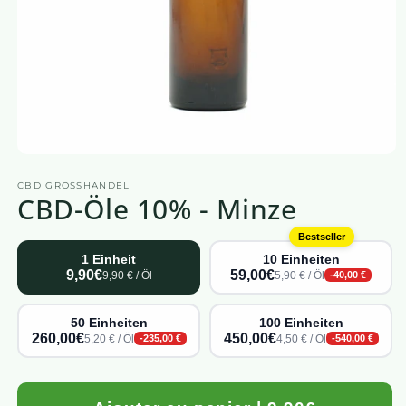
Medien
1
CBD GROSSHANDEL
in
CBD-Öle 10% - Minze
einem
modalen
Fenster
Bestseller
öffnen
1 Einheit
10 Einheiten
9,90€
59,00€
9,90 € / Öl
5,90 € / Öl
-40,00 €
50 Einheiten
100 Einheiten
260,00€
450,00€
5,20 € / Öl
4,50 € / Öl
-235,00 €
-540,00 €