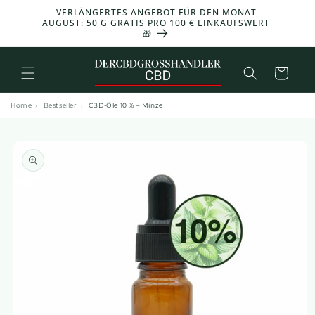
und zum
VERLÄNGERTES ANGEBOT FÜR DEN MONAT
-30 %
Inhalt
AUGUST: 50 G GRATIS PRO 100 € EINKAUFSWERT
🎁
übergehen
Warenkorb
Home
›
Bestseller
›
CBD-Öle 10 % – Minze
den
duktinformationen
ingen