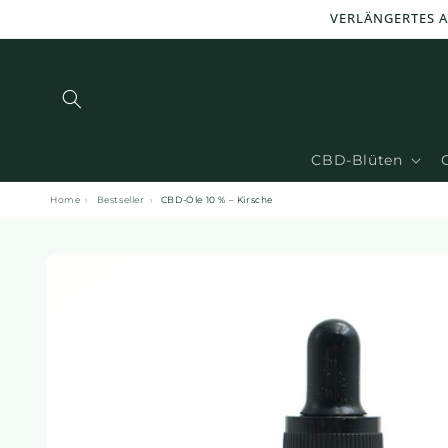
und zum
VERLÄNGERTES A
Inhalt
übergehen
CBD-Blüten
Home
›
Bestseller
›
CBD-Öle 10 % – Kirsche
Zu den
Produktinformationen
springen