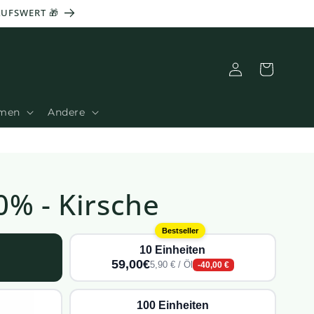
AUFSWERT 🎁
Verbindung
Warenkorb
amen
Andere
0% - Kirsche
Bestseller
10 Einheiten
59,00€
5,90 € / Öl
-40,00 €
100 Einheiten