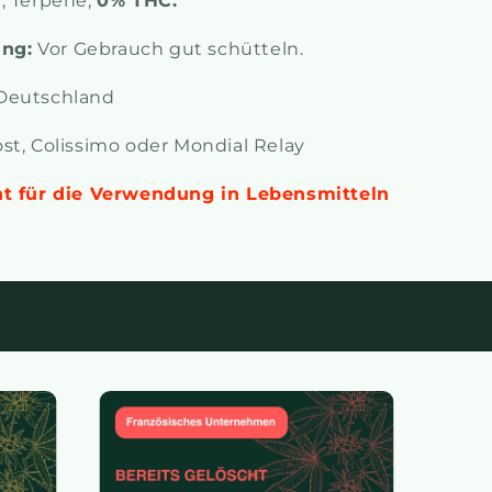
, Terpene,
0% THC.
ng:
Vor Gebrauch gut schütteln.
eutschland
t, Colissimo oder Mondial Relay
ht für die Verwendung in Lebensmitteln