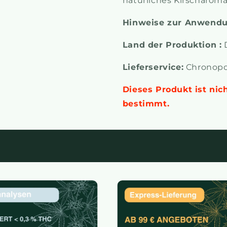
natürliches Kirscharoma
Hinweise zur Anwendu
Land der Produktion :
D
Lieferservice:
Chronopos
Dieses Produkt ist nic
bestimmt.