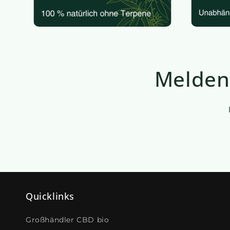
Melden 
Quicklinks
Großhändler CBD bio