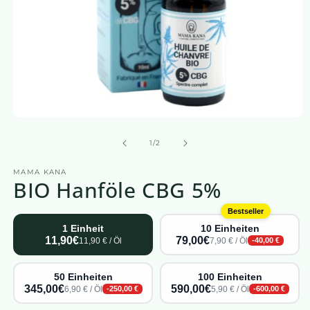
Medien
1
in
von
1
/
2
einem
modalen
MAMA KANA
Fenster
BIO Hanföle CBG 5%
öffnen
Bestseller
1 Einheit
10 Einheiten
11,90€
79,00€
11,90 € / Öl
7,90 € / Öl
-40,00 €
50 Einheiten
100 Einheiten
345,00€
590,00€
6,90 € / Öl
5,90 € / Öl
-250,00 €
-600,00 €