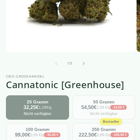
Medien
M
1
2
in
in
von
1
/
3
einem
e
modalen
m
CBD GROSSHANDEL
Fenster
F
Cannatonic [Greenhouse]
öffnen
öf
25 Gramm
50 Gramm
32,25€
54,50€
1,29€/g
1,09 €/g
-10,00 €
Nicht verfügbar
Nicht verfügbar
Bestseller
100 Gramm
250 Gramm
99,00€
222,50€
0,99 €/g
0,89 €/g
-30,00 €
-100,00 €