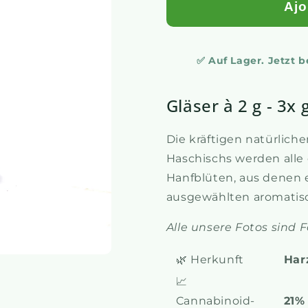
Ajo
✅ Auf Lager. Jetzt 
Gläser à 2 g - 3x g
Die kräftigen natürlic
Haschischs werden alle 
Hanfblüten, aus denen es
ausgewählten aromatis
Alle unsere Fotos sind F
🌿 Herkunft
Har
📈
Cannabinoid-
21%