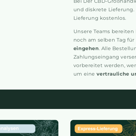
Bei Der CBD-Großhändle
und diskrete Lieferung.
Lieferung kostenlos.
Unsere Teams bereiten I
noch am selben Tag für 
eingehen
. Alle Bestel
Zahlungseingang versen
vorbereitet werden, we
um eine
vertrauliche u