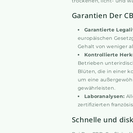
trockenen, licht- und 
Garantien Der C
Garantierte Legali
europäischen Gesetz
Gehalt von weniger al
Kontrollierte Herk
Betrieben unterirdi
Blüten, die in einer
um eine außergewöhn
gewährleisten.
Laboranalysen:
Al
zertifizierten französ
Schnelle und disk