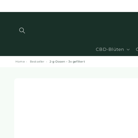
und zum
Inhalt
übergehen
CBD-Blüten
Home
›
Bestseller
›
2-g-Dosen – 3x gefiltert
Zu den
Produktinformationen
springen