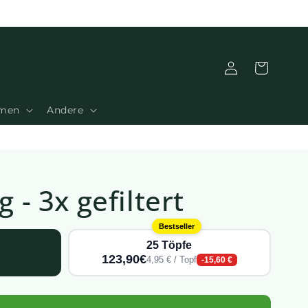
Verbindung
Warenkorb
amen
Andere
g - 3x gefiltert
Bestseller
25 Töpfe
123,90€
4,95 € / Topf
-15,60 €