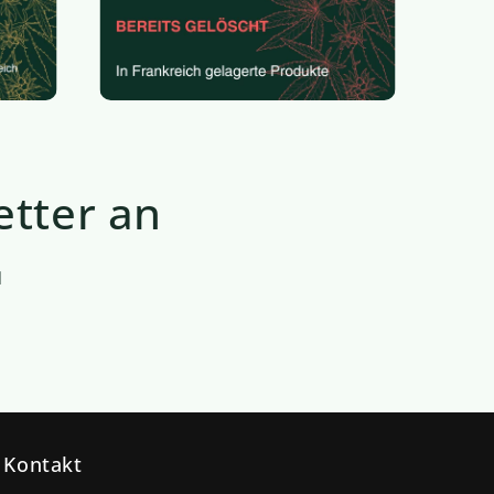
etter an
l
Kontakt