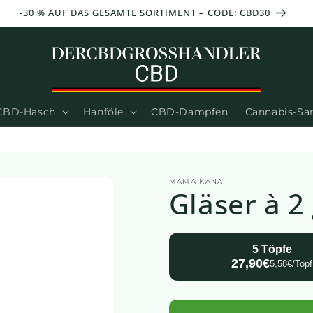
-30 % AUF DAS GESAMTE SORTIMENT – CODE: CBD30
CBD-Hasch
Hanföle
CBD-Dampfen
Cannabis-S
MAMA KANA
Gläser à 2 
5 Töpfe
27,90€
5,58€/Topf