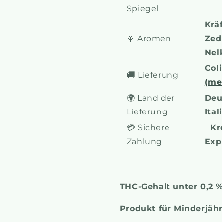
Spiegel
Kräf
🍭
Aromen
Zed
Nel
Col
🚚
Lieferung
(me
🌍 Land der
Deu
Lieferung
Ita
💳 Sichere
Kre
Zahlung
Exp
THC-Gehalt unter 0,2 
Produkt für Minderjäh