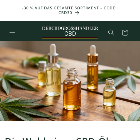
und zum
ONAT
-30 % AUF DAS GESAMTE SORTIMENT – CODE:
Inhalt
UFSWERT
CBD30
übergehen
Warenkorb